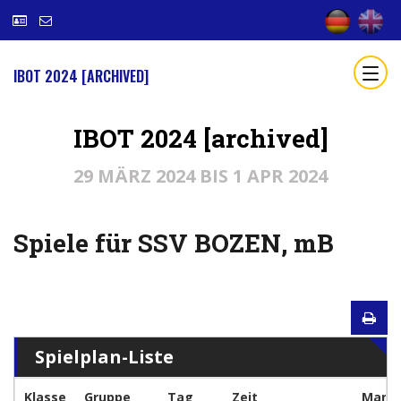
IBOT 2024 [ARCHIVED]
IBOT 2024 [archived]
29 MÄRZ 2024 BIS 1 APR 2024
Spiele für SSV BOZEN, mB
Spielplan-Liste
Klasse
Gruppe
Tag
Zeit
Manns