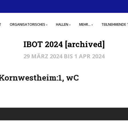
T
ORGANISATORISCHES
HALLEN
MEHR...
TEILNEHMENDE 
IBOT 2024 [archived]
29 MÄRZ 2024 BIS 1 APR 2024
 Kornwestheim:1, wC