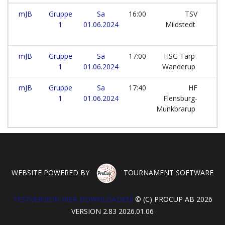
mJB
Gruppe
Sa
16:00
TSV
1
01.06.2024
Mildstedt
mJB
Gruppe
Sa
17:00
HSG Tarp-
1
01.06.2024
Wanderup
mJB
Gruppe
Sa
17:40
HF
1
01.06.2024
Flensburg-
Munkbrarup
WEBSITE POWERED BY
TOURNAMENT SOFTWARE
TESTVERSION HIER DOWNLOADEN!
© (C) PROCUP AB 2026
VERSION 2.83 2026.01.06