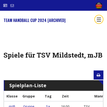
TEAM HANDBALL CUP 2024 [ARCHIVED]
Spiele für TSV Mildstedt, mJB
Spielplan-Liste
Klasse
Gruppe
Tag
Zeit
Mannsc
mJB
Gruppe
Sa
16:00
TSV
-