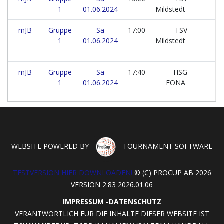
1
01.06.2024
Mildstedt
mJB
Gruppe
Sa
17:00
TSV
-
1
01.06.2024
Mildstedt
mJB
Gruppe
Sa
17:40
HSG
-
1
01.06.2024
FONA
WEBSITE POWERED BY
TOURNAMENT SOFTWARE
TESTVERSION HIER DOWNLOADEN!
© (C) PROCUP AB 2026
VERSION 2.83 2026.01.06
IMPRESSUM
-
DATENSCHUTZ
VERANTWORTLICH FÜR DIE INHALTE DIESER WEBSITE IST