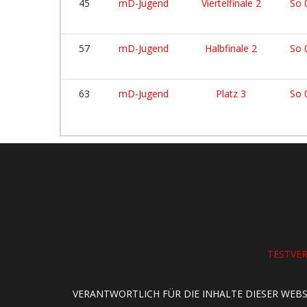
45
mD-Jugend
Viertelfinale 2
So 
57
mD-Jugend
Halbfinale 2
So 
63
mD-Jugend
Platz 3
So 
TESTVE
VERANTWORTLICH FÜR DIE INHALTE DIESER WEBS