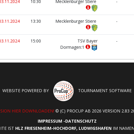
03.11.2024
10:30
Mecklenburger Stiere
-
03.11.2024
13:30
Mecklenburger Stiere
-
03.11.2024
15:00
TSV Bayer
-
Dormagen:1
WEBSITE POWERED BY
TOURNAMENT SOFTWARE
RSION HIER DOWNLOADEN!
© (C) PROCUP AB 2026 VERSION 2.83 20
IMPRESSUM
-
DATENSCHUTZ
ITE IST
HLZ FRIESENHEIM-HOCHDORF, LUDWIGSHAFEN
IM NAMEN 