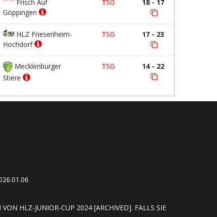
Frisch Auf
TSG
18 - 17
Göppingen
HLZ Friesenheim-
TSG
17 - 23
Hochdorf
Mecklenburger
TSG
14 - 22
Stiere
26.01.06
VON HLZ-JUNIOR-CUP 2024 [ARCHIVED]. FALLS SIE