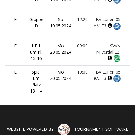
E
Gruppe
So
12:20
BV Lünen 05
D
19.05.2024
e.V. E3
E
HF 1
Mo
09:00
SVVN
um Pl.
20.05.2024
Nijverdal E2
13-16
E
Spiel
Mo
10:00
BV Lünen 05
um
20.05.2024
e.V. E3
Platz
13+14
WEBSITE POWERED BY
TOURNAMENT SOFTWARE