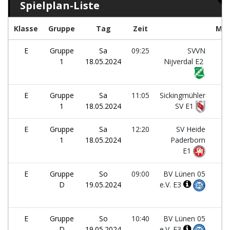
Spielplan-Liste
Klasse
Gruppe
Tag
Zeit
Man
E
Gruppe
Sa
09:25
SVVN
1
18.05.2024
Nijverdal E2
E
Gruppe
Sa
11:05
Sickingmühler
1
18.05.2024
SV E1
E
Gruppe
Sa
12:20
SV Heide
1
18.05.2024
Paderborn
E1
E
Gruppe
So
09:00
BV Lünen 05
D
19.05.2024
e.V. E3
E
Gruppe
So
10:40
BV Lünen 05
D
19.05.2024
e.V. E3