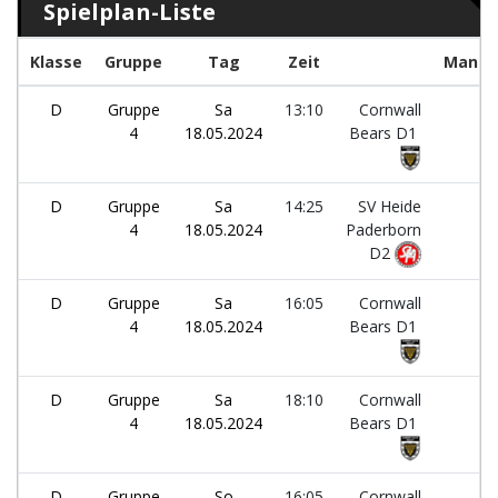
Spielplan-Liste
Klasse
Gruppe
Tag
Zeit
Manns
D
Gruppe
Sa
13:10
Cornwall
-
4
18.05.2024
Bears D1
D
Gruppe
Sa
14:25
SV Heide
-
4
18.05.2024
Paderborn
D2
D
Gruppe
Sa
16:05
Cornwall
-
4
18.05.2024
Bears D1
D
Gruppe
Sa
18:10
Cornwall
-
4
18.05.2024
Bears D1
D
Gruppe
So
16:05
Cornwall
-