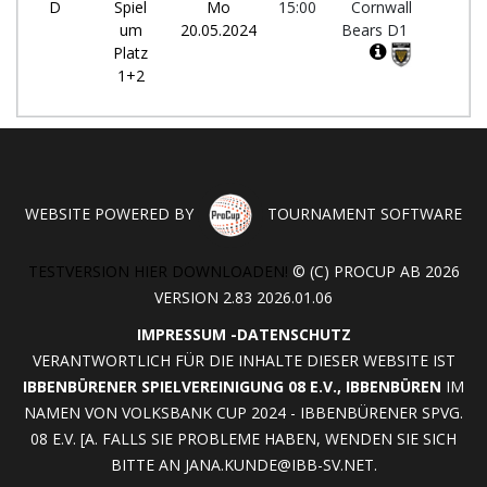
D
Spiel
Mo
15:00
Cornwall
-
um
20.05.2024
Bears D1
Platz
1+2
WEBSITE POWERED BY
TOURNAMENT SOFTWARE
TESTVERSION HIER DOWNLOADEN!
© (C) PROCUP AB 2026
VERSION 2.83 2026.01.06
IMPRESSUM
-
DATENSCHUTZ
VERANTWORTLICH FÜR DIE INHALTE DIESER WEBSITE IST
IBBENBÜRENER SPIELVEREINIGUNG 08 E.V., IBBENBÜREN
IM
NAMEN VON VOLKSBANK CUP 2024 - IBBENBÜRENER SPVG.
08 E.V. [A. FALLS SIE PROBLEME HABEN, WENDEN SIE SICH
BITTE AN
JANA.KUNDE@IBB-SV.NET
.