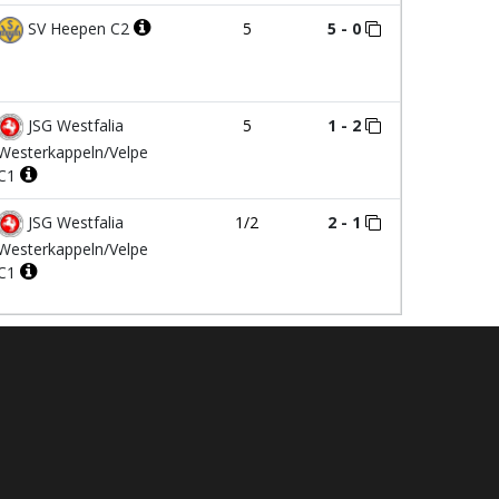
SV Heepen C2
5
5 - 0
JSG Westfalia
5
1 - 2
Westerkappeln/Velpe
C1
JSG Westfalia
1/2
2 - 1
Westerkappeln/Velpe
C1