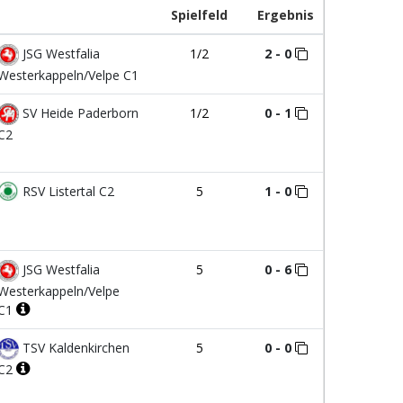
Spielfeld
Ergebnis
JSG Westfalia
1/2
2 - 0
Westerkappeln/Velpe C1
SV Heide Paderborn
1/2
0 - 1
C2
RSV Listertal C2
5
1 - 0
JSG Westfalia
5
0 - 6
Westerkappeln/Velpe
C1
TSV Kaldenkirchen
5
0 - 0
C2