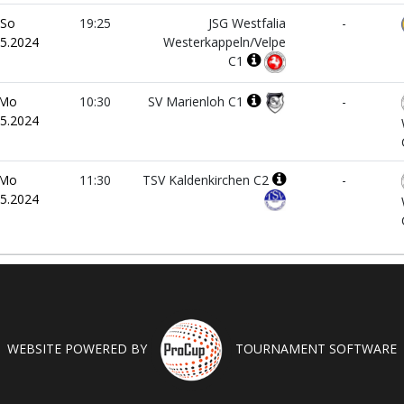
So
19:25
JSG Westfalia
-
05.2024
Westerkappeln/Velpe
C1
Mo
10:30
SV Marienloh C1
-
05.2024
Mo
11:30
TSV Kaldenkirchen C2
-
05.2024
WEBSITE POWERED BY
TOURNAMENT SOFTWARE