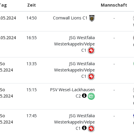
Tag
Zeit
Mannschaft
.05.2024
14:50
Cornwall Lions C1
-
.05.2024
16:55
JSG Westfalia
-
Westerkappeln/Velpe
C1
So
13:35
JSG Westfalia
-
05.2024
Westerkappeln/Velpe
C1
So
15:15
PSV Wesel-Lackhausen
-
05.2024
C2
So
17:45
JSG Westfalia
-
05.2024
Westerkappeln/Velpe
C1