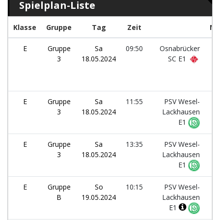
Spielplan-Liste
Klasse
Gruppe
Tag
Zeit
Ma
E
Gruppe
Sa
09:50
Osnabrücker
3
18.05.2024
SC E1
E
Gruppe
Sa
11:55
PSV Wesel-
3
18.05.2024
Lackhausen
E1
E
Gruppe
Sa
13:35
PSV Wesel-
3
18.05.2024
Lackhausen
E1
E
Gruppe
So
10:15
PSV Wesel-
B
19.05.2024
Lackhausen
E1