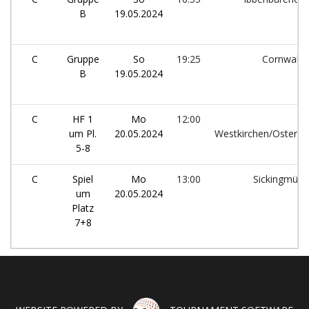
B
19.05.2024
C
Gruppe
So
19:25
Cornwall 
B
19.05.2024
C
HF 1
Mo
12:00
um Pl.
20.05.2024
Westkirchen/Ostenfe
5-8
C
Spiel
Mo
13:00
Sickingmühl
um
20.05.2024
Platz
7+8