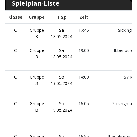
Spielplan-Liste
Klasse
Gruppe
Tag
Zeit
C
Gruppe
Sa
17:45
Sickingm
3
18.05.2024
C
Gruppe
Sa
19:00
Ibbenbüren
3
18.05.2024
C
Gruppe
So
14:00
SV Ma
3
19.05.2024
C
Gruppe
So
16:05
Sickingmühl
B
19.05.2024
C
Gruppe
So
16:55
Ibbenbürener 