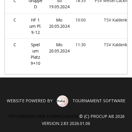
C
Gruppe
So
18:35
PSV Wesel-Lackha
D
19.05.2024
C
HF 1
Mo
10:00
TSV Kaldenkir
um Pl.
20.05.2024
9-12
C
Spiel
Mo
11:30
TSV Kaldenkir
um
20.05.2024
Platz
9+10
WEBSITE POWERED BY
TOURNAMENT SOFTWARE
TESTVERSION HIER DOWNLOADEN!
© (C) PROCUP AB 2026
VERSION 2.83 2026.01.06