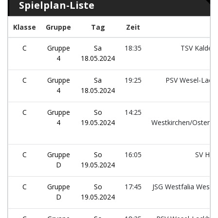
Spielplan-Liste
Klasse
Gruppe
Tag
Zeit
C
Gruppe
Sa
18:35
TSV Kalden
4
18.05.2024
C
Gruppe
Sa
19:25
PSV Wesel-Lack
4
18.05.2024
C
Gruppe
So
14:25
4
19.05.2024
Westkirchen/Ostenfe
C
Gruppe
So
16:05
SV He
D
19.05.2024
C
Gruppe
So
17:45
JSG Westfalia Weste
D
19.05.2024