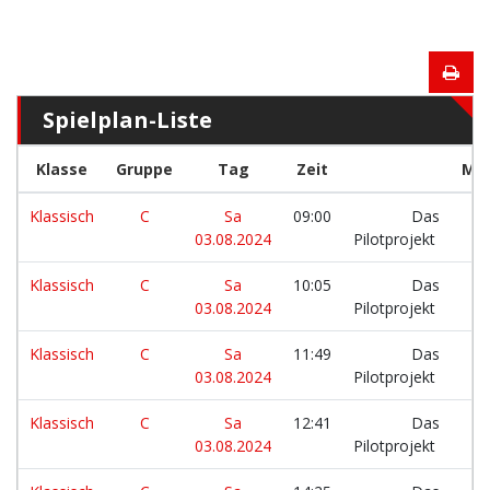
Spielplan-Liste
Klasse
Gruppe
Tag
Zeit
Ma
Klassisch
C
Sa
09:00
Das
03.08.2024
Pilotprojekt
Klassisch
C
Sa
10:05
Das
03.08.2024
Pilotprojekt
Klassisch
C
Sa
11:49
Das
03.08.2024
Pilotprojekt
Klassisch
C
Sa
12:41
Das
03.08.2024
Pilotprojekt