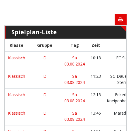
Spielplan-Liste
Klasse
Gruppe
Tag
Zeit
Klassisch
D
Sa
10:18
FC Siew
03.08.2024
Klassisch
D
Sa
11:23
SG DauerD
03.08.2024
Stern
Klassisch
D
Sa
12:15
Eekerku
03.08.2024
Kneipenbes
Klassisch
D
Sa
13:46
Maradöne
03.08.2024