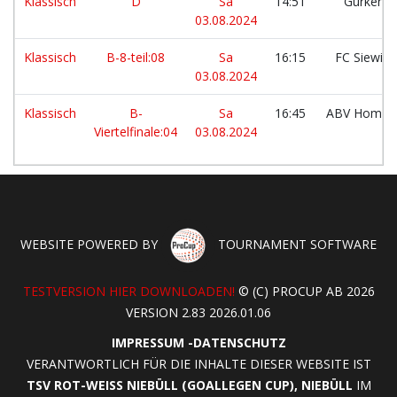
Klassisch
D
Sa
14:51
Gurkent
03.08.2024
Klassisch
B-8-teil:08
Sa
16:15
FC Siewill
03.08.2024
Klassisch
B-
Sa
16:45
ABV Homeof
Viertelfinale:04
03.08.2024
WEBSITE POWERED BY
TOURNAMENT SOFTWARE
TESTVERSION HIER DOWNLOADEN!
© (C) PROCUP AB 2026
VERSION 2.83 2026.01.06
IMPRESSUM
-
DATENSCHUTZ
VERANTWORTLICH FÜR DIE INHALTE DIESER WEBSITE IST
TSV ROT-WEISS NIEBÜLL (GOALLEGEN CUP), NIEBÜLL
IM