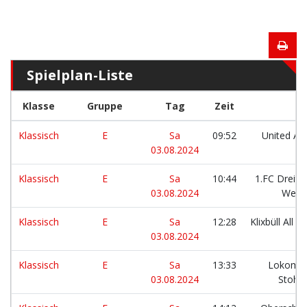
Spielplan-Liste
Klasse
Gruppe
Tag
Zeit
Klassisch
E
Sa
09:52
United Af
03.08.2024
Klassisch
E
Sa
10:44
1.FC Dreita
03.08.2024
Wess
Klassisch
E
Sa
12:28
Klixbüll All S
03.08.2024
Klassisch
E
Sa
13:33
Lokomot
03.08.2024
Stoh