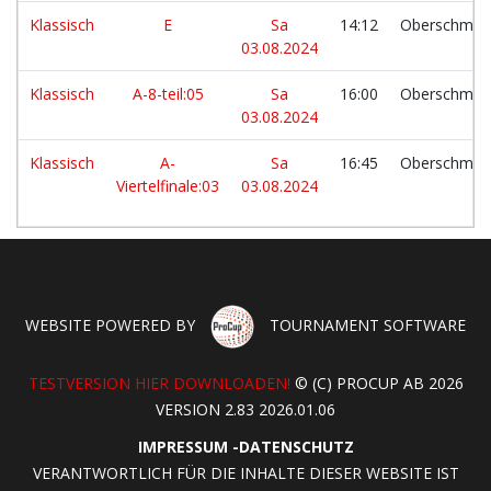
Klassisch
E
Sa
14:12
Oberschmel
03.08.2024
Klassisch
A-8-teil:05
Sa
16:00
Oberschmel
03.08.2024
Klassisch
A-
Sa
16:45
Oberschmel
Viertelfinale:03
03.08.2024
WEBSITE POWERED BY
TOURNAMENT SOFTWARE
TESTVERSION HIER DOWNLOADEN!
© (C) PROCUP AB 2026
VERSION 2.83 2026.01.06
IMPRESSUM
-
DATENSCHUTZ
VERANTWORTLICH FÜR DIE INHALTE DIESER WEBSITE IST