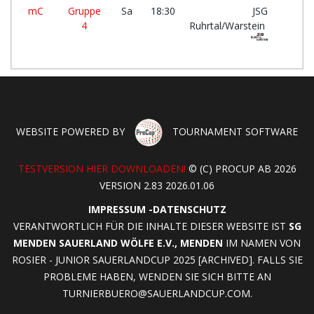
mC
Gruppe
Sa
18:30
JSG
4
Ruhrtal/Warstein
WEBSITE POWERED BY
TOURNAMENT SOFTWARE
TESTVERSION HIER DOWNLOADEN!
© (C) PROCUP AB 2026
VERSION 2.83 2026.01.06
IMPRESSUM
-
DATENSCHUTZ
VERANTWORTLICH FÜR DIE INHALTE DIESER WEBSITE IST
SG
MENDEN SAUERLAND WÖLFE E.V., MENDEN
IM NAMEN VON
ROSIER - JUNIOR SAUERLANDCUP 2025 [ARCHIVED]. FALLS SIE
PROBLEME HABEN, WENDEN SIE SICH BITTE AN
TURNIERBUERO@SAUERLANDCUP.COM
.