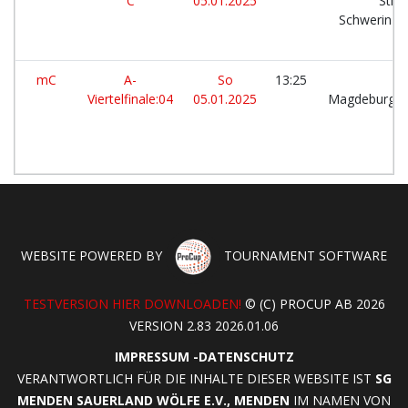
C
05.01.2025
Stier
Schwerin
mC
A-
So
13:25
S
Viertelfinale:04
05.01.2025
Magdeburg
WEBSITE POWERED BY
TOURNAMENT SOFTWARE
TESTVERSION HIER DOWNLOADEN!
© (C) PROCUP AB 2026
VERSION 2.83 2026.01.06
IMPRESSUM
-
DATENSCHUTZ
VERANTWORTLICH FÜR DIE INHALTE DIESER WEBSITE IST
SG
MENDEN SAUERLAND WÖLFE E.V., MENDEN
IM NAMEN VON