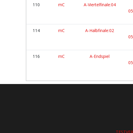
110
mC
A-Viertelfinale:04
05
114
mC
A-Halbfinale:02
05
116
mC
A-Endspiel
05
TESTVE