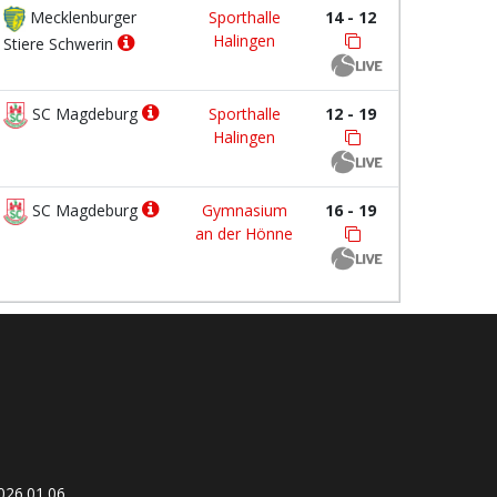
Mecklenburger
Sporthalle
14 - 12
Halingen
Stiere Schwerin
SC Magdeburg
Sporthalle
12 - 19
Halingen
SC Magdeburg
Gymnasium
16 - 19
an der Hönne
26.01.06