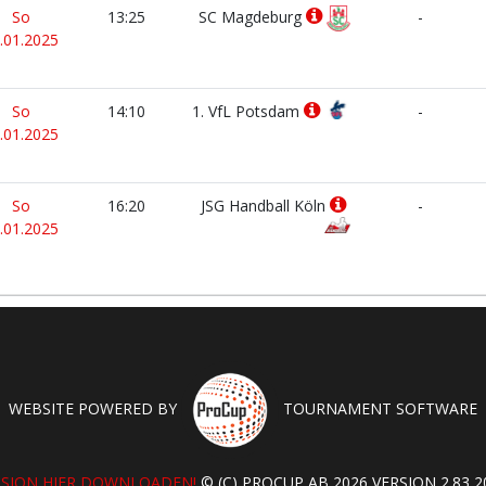
So
13:25
SC Magdeburg
-
.01.2025
So
14:10
1. VfL Potsdam
-
.01.2025
So
16:20
JSG Handball Köln
-
.01.2025
WEBSITE POWERED BY
TOURNAMENT SOFTWARE
RSION HIER DOWNLOADEN!
© (C) PROCUP AB 2026 VERSION 2.83 20