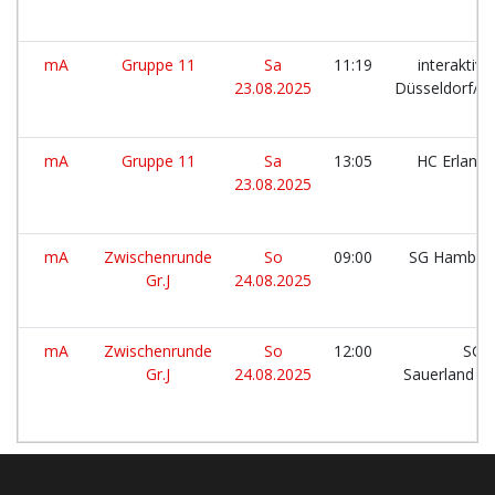
mA
Gruppe 11
Sa
11:19
interaktiv.
23.08.2025
Düsseldorf/R
mA
Gruppe 11
Sa
13:05
HC Erlang
23.08.2025
mA
Zwischenrunde
So
09:00
SG Hambur
Gr.J
24.08.2025
mA
Zwischenrunde
So
12:00
SG 
Gr.J
24.08.2025
Sauerland W