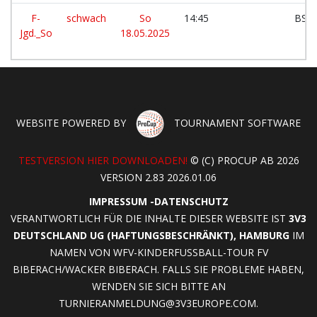
F-
schwach
So
14:45
BSC 
Jgd._So
18.05.2025
WEBSITE POWERED BY
TOURNAMENT SOFTWARE
TESTVERSION HIER DOWNLOADEN!
© (C) PROCUP AB 2026
VERSION 2.83 2026.01.06
IMPRESSUM
-
DATENSCHUTZ
VERANTWORTLICH FÜR DIE INHALTE DIESER WEBSITE IST
3V3
DEUTSCHLAND UG (HAFTUNGSBESCHRÄNKT), HAMBURG
IM
NAMEN VON WFV-KINDERFUSSBALL-TOUR FV B
IBERACH/WACKER BIBERACH. FALLS SIE PROBLEME HABEN, W
ENDEN SIE SICH BITTE AN
TURNIERANMELDUNG@3V3EUROPE.COM
.