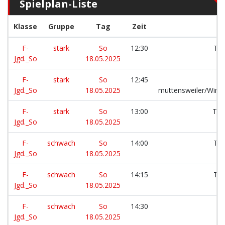
Spielplan-Liste
Klasse
Gruppe
Tag
Zeit
F-
stark
So
12:30
TS
Jgd._So
18.05.2025
F-
stark
So
12:45
Jgd._So
18.05.2025
muttensweiler/Winte
F-
stark
So
13:00
TSG
Jgd._So
18.05.2025
F-
schwach
So
14:00
TS
Jgd._So
18.05.2025
F-
schwach
So
14:15
TS
Jgd._So
18.05.2025
F-
schwach
So
14:30
S
Jgd._So
18.05.2025