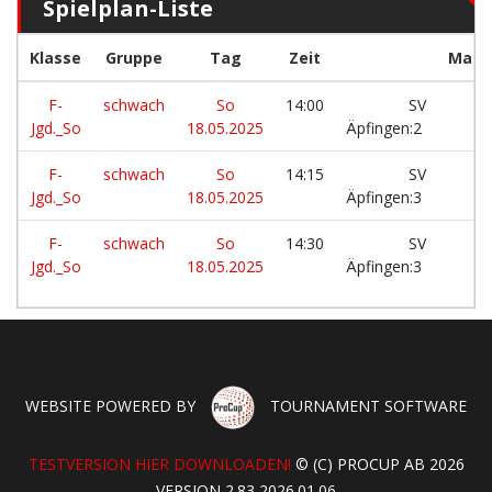
Spielplan-Liste
Klasse
Gruppe
Tag
Zeit
Mann
F-
schwach
So
14:00
SV
Jgd._So
18.05.2025
Äpfingen:2
F-
schwach
So
14:15
SV
Jgd._So
18.05.2025
Äpfingen:3
F-
schwach
So
14:30
SV
Jgd._So
18.05.2025
Äpfingen:3
WEBSITE POWERED BY
TOURNAMENT SOFTWARE
TESTVERSION HIER DOWNLOADEN!
© (C) PROCUP AB 2026
VERSION 2.83 2026.01.06