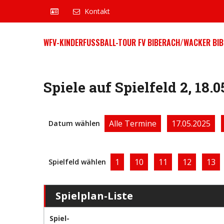
Kontakt
WFV-KINDERFUSSBALL-TOUR FV BIBERACH/WACKER BIB
Spiele auf Spielfeld 2, 18.0
Alle Termine
17.05.2025
Datum wählen
1
10
11
12
13
Spielfeld wählen
Spielplan-Liste
Spiel-