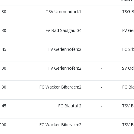
:30
TSV Ummendorf:1
-
TSG B
:30
Fv Bad Saulgau 04
-
FV Ger
:45
FV Gerlenhofen:2
-
FC Srb
:00
FV Gerlenhofen:2
-
SV Oc
:30
FC Wacker Biberach:2
-
FC Bla
:45
FC Blautal 2
-
TSV B
:00
FC Wacker Biberach:2
-
TSV B