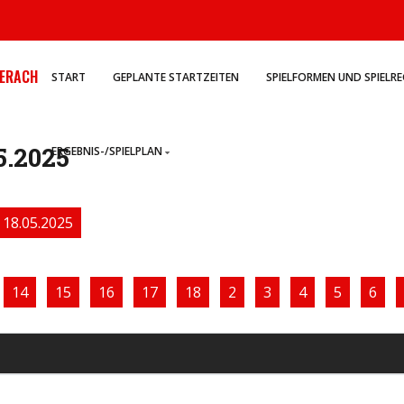
ERACH
START
GEPLANTE STARTZEITEN
SPIELFORMEN UND SPIELR
5.2025
ERGEBNIS-/SPIELPLAN
18.05.2025
14
15
16
17
18
2
3
4
5
6