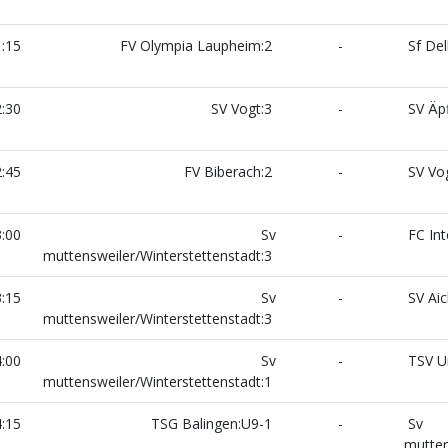
:15
FV Olympia Laupheim:2
-
Sf Del
:30
SV Vogt:3
-
SV Äpf
:45
FV Biberach:2
-
SV Vog
:00
Sv
-
FC Int
muttensweiler/Winterstettenstadt:3
:15
Sv
-
SV Aic
muttensweiler/Winterstettenstadt:3
:00
Sv
-
TSV U
muttensweiler/Winterstettenstadt:1
:15
TSG Balingen:U9-1
-
Sv
mutten