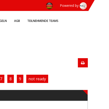
Powered by
EGELN
AGB
TEILNEHMENDE TEAMS
7
8
9
not ready