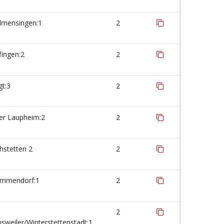
lmensingen:1
2
ingen:2
2
t:3
2
er Laupheim:2
2
hstetten 2
2
mmendorf:1
2
2
sweiler/Winterstettenstadt:1