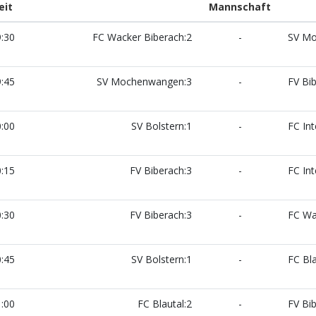
eit
Mannschaft
:30
FC Wacker Biberach:2
-
SV Mo
:45
SV Mochenwangen:3
-
FV Bib
:00
SV Bolstern:1
-
FC Int
:15
FV Biberach:3
-
FC Int
:30
FV Biberach:3
-
FC Wac
:45
SV Bolstern:1
-
FC Bla
:00
FC Blautal:2
-
FV Bib