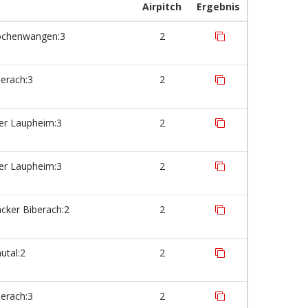
Airpitch
Ergebnis
chenwangen:3
2
erach:3
2
er Laupheim:3
2
er Laupheim:3
2
ker Biberach:2
2
utal:2
2
erach:3
2