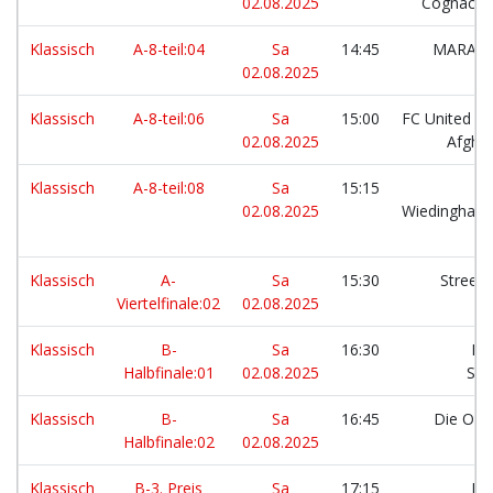
02.08.2025
Cognacve
Klassisch
A-8-teil:04
Sa
14:45
MARAD
02.08.2025
Klassisch
A-8-teil:06
Sa
15:00
FC United Sy
02.08.2025
Afgha
Klassisch
A-8-teil:08
Sa
15:15
02.08.2025
Wiedingharde
Klassisch
A-
Sa
15:30
Streetk
Viertelfinale:02
02.08.2025
Klassisch
B-
Sa
16:30
Lo
Halbfinale:01
02.08.2025
St
Klassisch
B-
Sa
16:45
Die Os
Halbfinale:02
02.08.2025
Klassisch
B-3. Preis
Sa
17:15
Lo