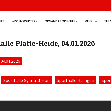
ART
WISSENSWERTES
ORGANISATORISCHES
MEHR...
TEI
alle Platte-Heide, 04.01.2026
04.01.2026
Sporthalle Gym. a. d. Hön
Sporthalle Halingen
Spor