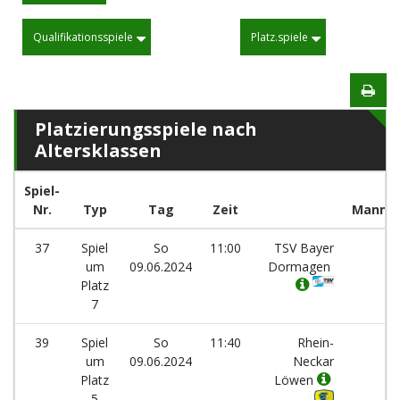
Qualifikationsspiele
Platz.spiele
Platzierungsspiele nach
Altersklassen
Spiel-
Nr.
Typ
Tag
Zeit
Mannsc
37
Spiel
So
11:00
TSV Bayer
-
um
09.06.2024
Dormagen
Platz
7
39
Spiel
So
11:40
Rhein-
-
um
09.06.2024
Neckar
Platz
Löwen
5