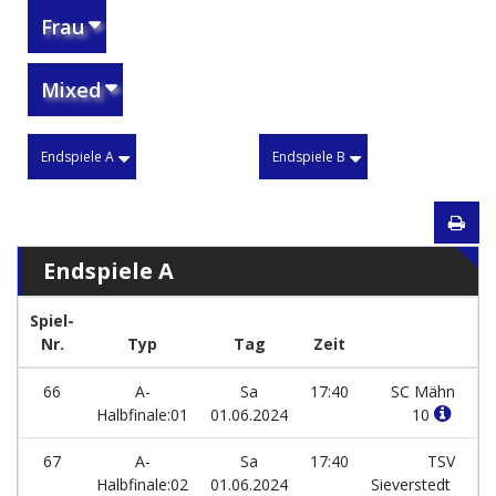
Frau
Mixed
Endspiele A
Endspiele B
Endspiele A
Spiel-
Nr.
Typ
Tag
Zeit
M
66
A-
Sa
17:40
SC Mähn
Halbfinale:01
01.06.2024
10
67
A-
Sa
17:40
TSV
Halbfinale:02
01.06.2024
Sieverstedt