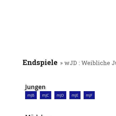
Endspiele
» wJD : Weibliche J
Jungen
mJB
mJC
mJD
mJE
mJF