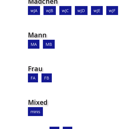
Mädchen
wJA
wJB
wJC
wJD
wJE
wJF
Mann
MA
MB
Frau
FA
FB
Mixed
minis