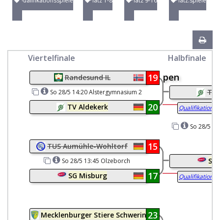
Qualifikationsspiele
Platz 1-8
Platz 9-16
Platz.spiele
Viertelfinale
Halbfinale
pen
19
Randesund IL
TV 
So 28/5 14:20 Alstergymnasium 2
20
TV Aldekerk
Qualifikationss
So 28/5 16
15
TUS Aumühle-Wohltorf
SG 
So 28/5 13:45 Olzeborch
17
SG Misburg
Qualifikationss
23
Mecklenburger Stiere Schwerin