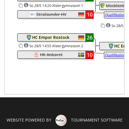
Mecklenbur
So 28/5 14:20 Alstergymnasium 1
10
Stralsunder HV
Qualifikationss
So 28/5 17
26
HC Empor Rostock
HC Emp
So 28/5 14:55 Alstergymnasium 2
10
HK Ankaret
Qualifikationss
WEBSITE POWERED BY
TOURNAMENT SOFTWARE