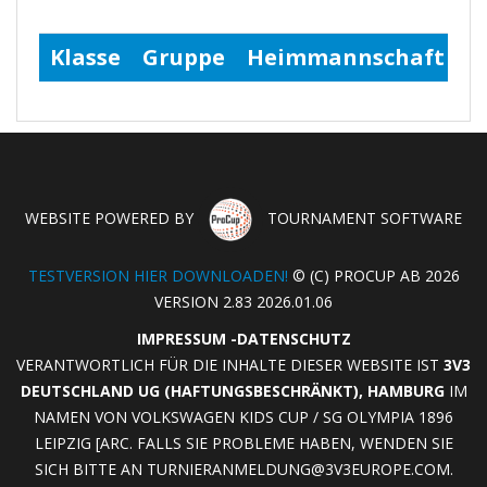
Klasse
Gruppe
Heimmannschaft
A
WEBSITE POWERED BY
TOURNAMENT SOFTWARE
TESTVERSION HIER DOWNLOADEN!
© (C) PROCUP AB 2026
VERSION 2.83 2026.01.06
IMPRESSUM
-
DATENSCHUTZ
VERANTWORTLICH FÜR DIE INHALTE DIESER WEBSITE IST
3V3
DEUTSCHLAND UG (HAFTUNGSBESCHRÄNKT), HAMBURG
IM
NAMEN VON VOLKSWAGEN KIDS CUP / SG OLYMPIA 1896
LEIPZIG [ARC. FALLS SIE PROBLEME HABEN, WENDEN SIE
SICH BITTE AN
TURNIERANMELDUNG@3V3EUROPE.COM
.