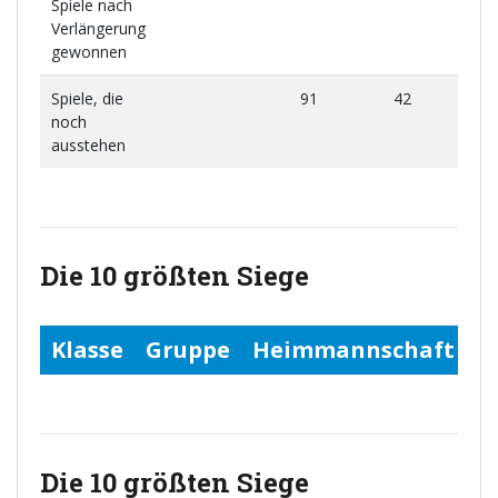
Spiele nach
Verlängerung
gewonnen
Spiele, die
91
42
4
noch
ausstehen
Die 10 größten Siege
Klasse
Gruppe
Heimmannschaft
A
Die 10 größten Siege