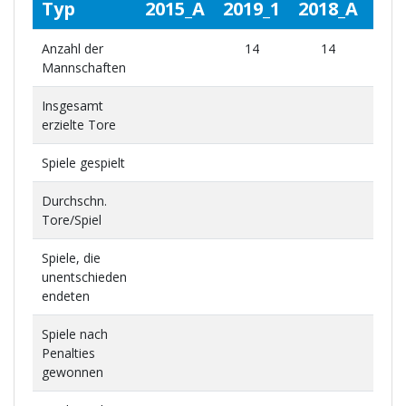
Typ
2015_A
2019_1
2018_A
201
Anzahl der
14
14
1
Mannschaften
Insgesamt
erzielte Tore
Spiele gespielt
Durchschn.
Tore/Spiel
Spiele, die
unentschieden
endeten
Spiele nach
Penalties
gewonnen