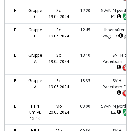
E
Gruppe
So
12:20
SVVN Nijverdal
C
19.05.2024
E2
E
Gruppe
So
12:45
Ibbenbürener
C
19.05.2024
Spvg. E3
E
Gruppe
So
13:10
SV Heide
A
19.05.2024
Paderborn E1
E
Gruppe
So
13:35
SV Heide
A
19.05.2024
Paderborn E2
E
HF 1
Mo
09:00
SVVN Nijverdal
um Pl.
20.05.2024
E2
13-16
E
HF 1
Mo
09:30
SV Heide