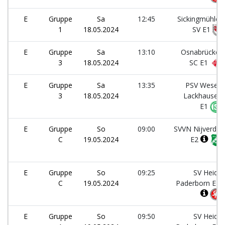
E
Gruppe
Sa
12:45
Sickingmühler
1
18.05.2024
SV E1
E
Gruppe
Sa
13:10
Osnabrücker
3
18.05.2024
SC E1
E
Gruppe
Sa
13:35
PSV Wesel-
3
18.05.2024
Lackhausen
E1
E
Gruppe
So
09:00
SVVN Nijverdal
C
19.05.2024
E2
E
Gruppe
So
09:25
SV Heide
C
19.05.2024
Paderborn E4
E
Gruppe
So
09:50
SV Heide