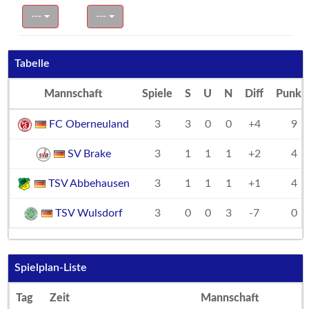
---
---
Tabelle
Mannschaft
Spiele
S
U
N
Diff
Punkt
FC Oberneuland
3
3
0
0
+4
9
SV Brake
3
1
1
1
+2
4
TSV Abbehausen
3
1
1
1
+1
4
TSV Wulsdorf
3
0
0
3
-7
0
Spielplan-Liste
Tag
Zeit
Mannschaft