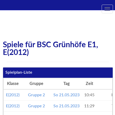
Togg
navi
Spiele für BSC Grünhöfe E1,
E(2012)
Spielplan-Liste
Klasse
Gruppe
Tag
Zeit
E(2012)
Gruppe 2
So 21.05.2023
10:45
B
E(2012)
Gruppe 2
So 21.05.2023
11:29
T