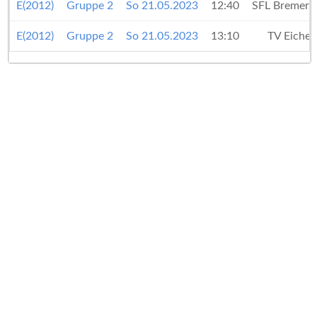
E(2012)
Gruppe 2
So 21.05.2023
12:40
SFL Bremerh
E(2012)
Gruppe 2
So 21.05.2023
13:10
TV Eiche