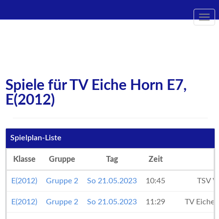
Togg
navi
Spiele für TV Eiche Horn E7,
E(2012)
Spielplan-Liste
Klasse
Gruppe
Tag
Zeit
E(2012)
Gruppe 2
So 21.05.2023
10:45
TSV W
E(2012)
Gruppe 2
So 21.05.2023
11:29
TV Eiche