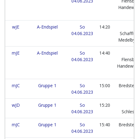
04.06.2023
Flensbur
Handewitt
wJE
A-Endspiel
So
14:20
H
04.06.2023
Schafflun
Medelby
mJE
A-Endspiel
So
14:40
04.06.2023
Flensbur
Handewitt 
mJC
Gruppe 1
So
15:00
Bredstedt
04.06.2023
T
wJD
Gruppe 1
So
15:20
H
04.06.2023
Schlesw
mJC
Gruppe 1
So
15:40
Bredstedt
04.06.2023
T