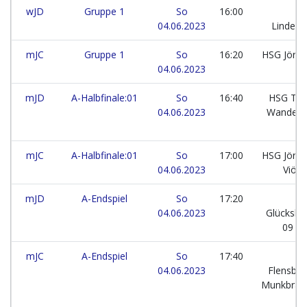
wJD
Gruppe 1
So
16:00
T
04.06.2023
Lindewi
mJC
Gruppe 1
So
16:20
HSG Jörl-
04.06.2023
Vi
mJD
A-Halbfinale:01
So
16:40
HSG Tar
04.06.2023
Wander
mJC
A-Halbfinale:01
So
17:00
HSG Jörl-
04.06.2023
Viöl
mJD
A-Endspiel
So
17:20
T
04.06.2023
Glücksbu
09 I
mJC
A-Endspiel
So
17:40
04.06.2023
Flensbur
Munkbrar
I