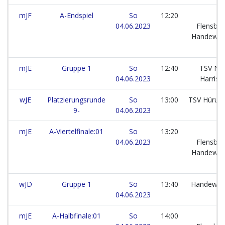
mJF
A-Endspiel
So
12:20
04.06.2023
Flensbur
Handewitt
mJE
Gruppe 1
So
12:40
TSV No
04.06.2023
Harrisl
wJE
Platzierungsrunde
So
13:00
TSV Hürup 
9-
04.06.2023
mJE
A-Viertelfinale:01
So
13:20
04.06.2023
Flensbur
Handewitt
wJD
Gruppe 1
So
13:40
Handewitt
04.06.2023
SV
mJE
A-Halbfinale:01
So
14:00