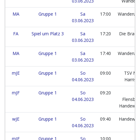
03.06.2023
Wander
MA
Gruppe 1
Sa
17:00
Wanderup
03.06.2023
FA
Spiel um Platz 3
Sa
17:20
Die Braus
03.06.2023
MA
Gruppe 1
Sa
17:40
Wanderup
03.06.2023
mJE
Gruppe 1
So
09:00
TSV No
04.06.2023
Harrisl
mJF
Gruppe 1
So
09:20
04.06.2023
Flensbur
Handewitt
wJE
Gruppe 1
So
09:40
Handewitt
04.06.2023
SV
mJE
Gruppe 1
So
10:00
T