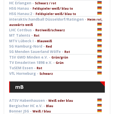
HC Erlangen -
Schwarz / rot
HSG Hanau -
Feldspieler weiß/ blau to
HSG Hanau:2 -
Feldspieler weiß/ blau to
interaktiv.handball Düsseldorf/Ratingen -
Heim rot,
auswärts weiß
LHC Cottbus -
Rot/weiß/schwarz
MT Talents -
Rot
MTV Lübeck I -
Blauweiß
SG Hamburg-Nord -
Red
SG Menden Sauerland Wölfe -
Rot
TSV GWD Minden e.V. -
Grün/grün
TV Emsdetten 1898 e.V. -
Grün
TuSEM Essen -
Rot
VfL Horneburg -
Schwarz
mB
ATSV Habenhausen -
Weiß oder blau
Bergischer HC e.V. -
Blau
Bonner JSG -
Weiß / blau