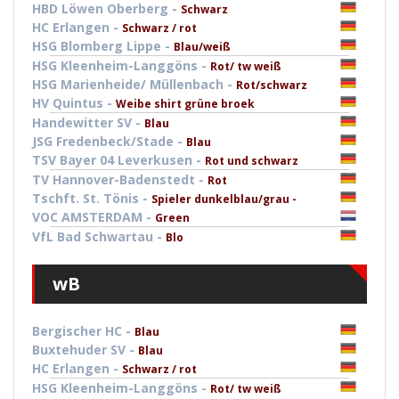
HBD Löwen Oberberg -
Schwarz
HC Erlangen -
Schwarz / rot
HSG Blomberg Lippe -
Blau/weiß
HSG Kleenheim-Langgöns -
Rot/ tw weiß
HSG Marienheide/ Müllenbach -
Rot/schwarz
HV Quintus -
Weibe shirt grüne broek
Handewitter SV -
Blau
JSG Fredenbeck/Stade -
Blau
TSV Bayer 04 Leverkusen -
Rot und schwarz
TV Hannover-Badenstedt -
Rot
Tschft. St. Tönis -
Spieler dunkelblau/grau -
VOC AMSTERDAM -
Green
VfL Bad Schwartau -
Blo
wB
Bergischer HC -
Blau
Buxtehuder SV -
Blau
HC Erlangen -
Schwarz / rot
HSG Kleenheim-Langgöns -
Rot/ tw weiß