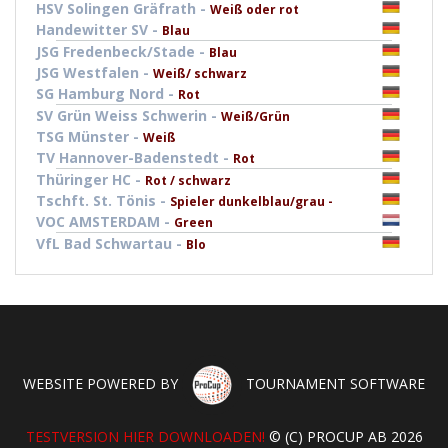
HSV Solingen Gräfrath -
Weiß oder rot
Handewitter SV -
Blau
JSG Fredenbeck/Stade -
Blau
JSG Westfalen -
Weiß/ schwarz
SG Hamburg Nord -
Rot
SV Grün Weiss Schwerin -
Weiß/Grün
TSG Münster -
Weiß
TV Hannover-Badenstedt -
Rot
Thüringer HC -
Rot / schwarz
Tschft. St. Tönis -
Spieler dunkelblau/grau -
VOC AMSTERDAM -
Green
VfL Bad Schwartau -
Blo
WEBSITE POWERED BY
TOURNAMENT SOFTWARE
TESTVERSION HIER DOWNLOADEN!
© (C) PROCUP AB 2026