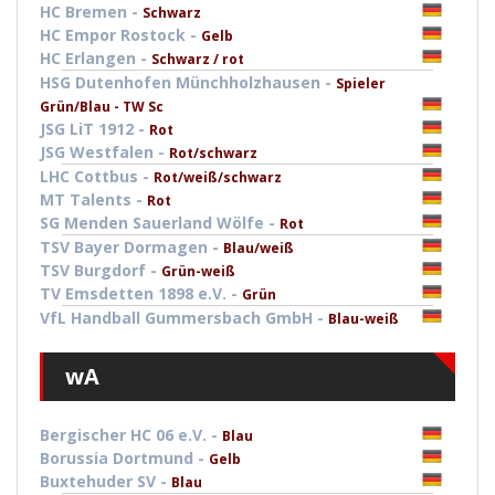
HC Bremen -
Schwarz
HC Empor Rostock -
Gelb
HC Erlangen -
Schwarz / rot
HSG Dutenhofen Münchholzhausen -
Spieler
Grün/Blau - TW Sc
JSG LiT 1912 -
Rot
JSG Westfalen -
Rot/schwarz
LHC Cottbus -
Rot/weiß/schwarz
MT Talents -
Rot
SG Menden Sauerland Wölfe -
Rot
TSV Bayer Dormagen -
Blau/weiß
TSV Burgdorf -
Grün-weiß
TV Emsdetten 1898 e.V. -
Grün
VfL Handball Gummersbach GmbH -
Blau-weiß
wA
Bergischer HC 06 e.V. -
Blau
Borussia Dortmund -
Gelb
Buxtehuder SV -
Blau