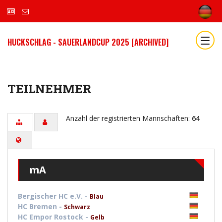
HUCKSCHLAG - SAUERLANDCUP 2025 [ARCHIVED]
TEILNEHMER
Anzahl der registrierten Mannschaften:
64
mA
Bergischer HC e.V. -
Blau
HC Bremen -
Schwarz
HC Empor Rostock -
Gelb