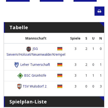
Tabelle
Mannschaft
Spiele
S
U
N
JSG
3
2
1
0
Sievern/Holssel/Neuenwalde/Krempel
Leher Turnerschaft
3
2
0
1
BSC Grünhöfe
3
1
1
1
TSV Wulsdorf 2
3
0
0
3
Spielplan-Liste