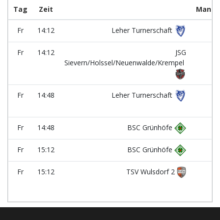
Tag
Zeit
Manns
Fr
14:12
Leher Turnerschaft
-
Fr
14:12
JSG
-
Sievern/Holssel/Neuenwalde/Krempel
Fr
14:48
Leher Turnerschaft
-
Fr
14:48
BSC Grünhöfe
-
Fr
15:12
BSC Grünhöfe
-
Fr
15:12
TSV Wulsdorf 2
-