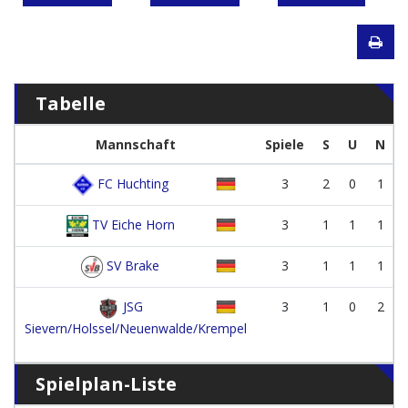
Tabelle
Mannschaft
Spiele
S
U
N
FC Huchting
3
2
0
1
TV Eiche Horn
3
1
1
1
SV Brake
3
1
1
1
JSG
3
1
0
2
Sievern/Holssel/Neuenwalde/Krempel
Spielplan-Liste