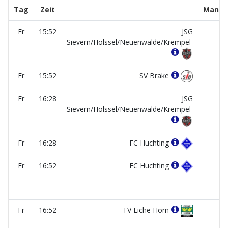
Tag
Zeit
Manns
Fr
15:52
JSG
-
Sievern/Holssel/Neuenwalde/Krempel
Fr
15:52
SV Brake
-
Fr
16:28
JSG
-
Sievern/Holssel/Neuenwalde/Krempel
Fr
16:28
FC Huchting
-
Fr
16:52
FC Huchting
-
Fr
16:52
TV Eiche Horn
-