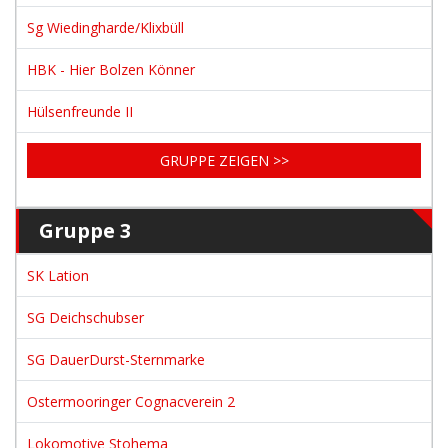
Sg Wiedingharde/Klixbüll
HBK - Hier Bolzen Könner
Hülsenfreunde II
GRUPPE ZEIGEN >>
Gruppe 3
SK Lation
SG Deichschubser
SG DauerDurst-Sternmarke
Ostermooringer Cognacverein 2
Lokomotive Stohema