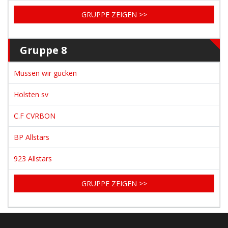
GRUPPE ZEIGEN >>
Gruppe 8
Müssen wir gucken
Holsten sv
C.F CVRBON
BP Allstars
923 Allstars
GRUPPE ZEIGEN >>