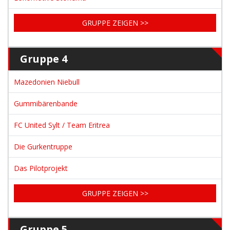
GRUPPE ZEIGEN >>
Gruppe 4
Mazedonien Niebull
Gummibärenbande
FC United Sylt / Team Eritrea
Die Gurkentruppe
Das Pilotprojekt
GRUPPE ZEIGEN >>
Gruppe 5