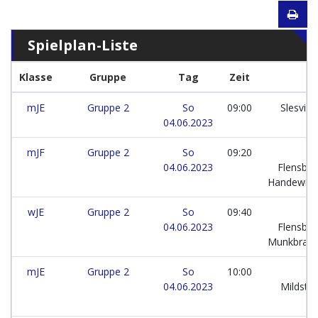
Spielplan-Liste
Klasse
Gruppe
Tag
Zeit
mJE
Gruppe 2
So
09:00
Slesvig 
04.06.2023
mJF
Gruppe 2
So
09:20
04.06.2023
Flensbur
Handewitt 
wJE
Gruppe 2
So
09:40
04.06.2023
Flensbur
Munkbrar
mJE
Gruppe 2
So
10:00
T
04.06.2023
Mildste