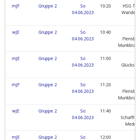
mJF
Gruppe 2
So
10:20
HSG Tar
04.06.2023
Wander
wJE
Gruppe 2
So
10:40
04.06.2023
Flensbur
Munkbrar
mJE
Gruppe 2
So
11:00
T
04.06.2023
Glücksbu
09
mJF
Gruppe 2
So
11:20
04.06.2023
Flensbur
Munkbrar
wJE
Gruppe 2
So
11:40
H
04.06.2023
Schafflun
Medel
mJE
Gruppe 2
So
12:00
T