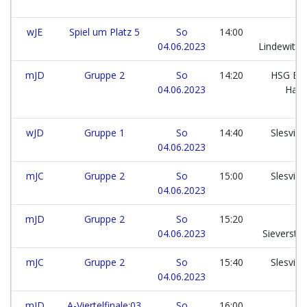
wJE
Spiel um Platz 5
So
14:00
T
04.06.2023
Lindewitt
mJD
Gruppe 2
So
14:20
HSG Eid
04.06.2023
Har
wJD
Gruppe 1
So
14:40
Slesvig 
04.06.2023
mJC
Gruppe 2
So
15:00
Slesvig 
04.06.2023
mJD
Gruppe 2
So
15:20
T
04.06.2023
Sieverste
mJC
Gruppe 2
So
15:40
Slesvig 
04.06.2023
mJD
A-Viertelfinale:03
So
16:00