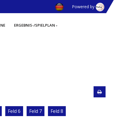
Powered by
INE
ERGEBNIS-/SPIELPLAN
Feld 6
Feld 7
Feld 8