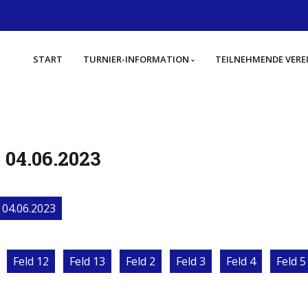
START
TURNIER-INFORMATION
TEILNEHMENDE VERE
, 04.06.2023
04.06.2023
Feld 12
Feld 13
Feld 2
Feld 3
Feld 4
Feld 5