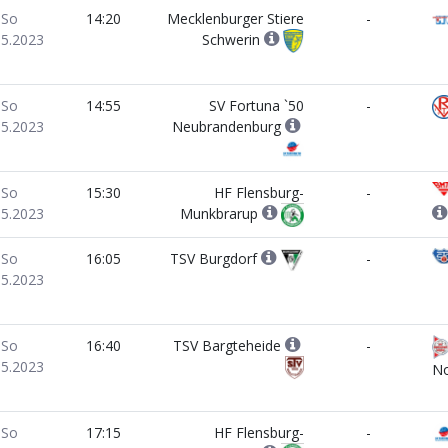
So
14:20
Mecklenburger Stiere
-
05.2023
Schwerin
So
14:55
SV Fortuna `50
-
05.2023
Neubrandenburg
So
15:30
HF Flensburg-
-
05.2023
Munkbrarup
So
16:05
TSV Burgdorf
-
05.2023
So
16:40
TSV Bargteheide
-
05.2023
N
So
17:15
HF Flensburg-
-