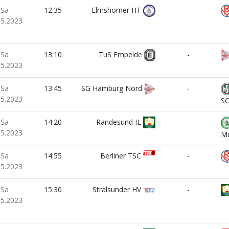
Sa
12:35
Elmshorner HT
-
05.2023
Sa
13:10
TuS Empelde
-
05.2023
Sa
13:45
SG Hamburg Nord
-
05.2023
SC
Sa
14:20
Randesund IL
-
05.2023
Mu
Sa
14:55
Berliner TSC
-
05.2023
Sa
15:30
Stralsunder HV
-
05.2023