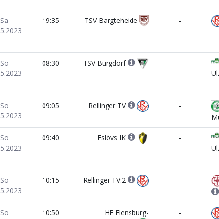
Sa
19:35
TSV Bargteheide
-
05.2023
So
08:30
TSV Burgdorf
-
05.2023
Ul
So
09:05
Rellinger TV
-
05.2023
M
So
09:40
Eslövs IK
-
05.2023
Ul
So
10:15
Rellinger TV:2
-
05.2023
So
10:50
HF Flensburg-
-