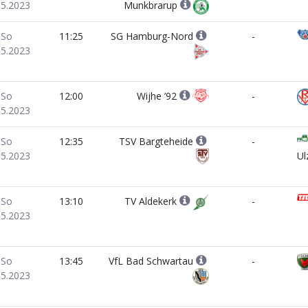
05.2023
Munkbrarup
So
11:25
SG Hamburg-Nord
-
05.2023
So
12:00
Wijhe ’92
-
05.2023
So
12:35
TSV Bargteheide
-
05.2023
Ul
So
13:10
TV Aldekerk
-
05.2023
So
13:45
VfL Bad Schwartau
-
05.2023