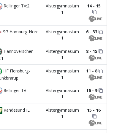
Rellinger TV:2
Alstergymnasium
14 - 15
1
SG Hamburg-Nord
Alstergymnasium
6 - 33
1
Hannoverscher
Alstergymnasium
8 - 15
1
:1
HF Flensburg-
Alstergymnasium
11 - 8
1
nkbrarup
Rellinger TV
Alstergymnasium
16 - 9
1
Randesund IL
Alstergymnasium
15 - 16
1