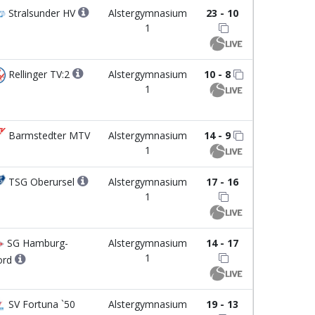
Stralsunder HV
Alstergymnasium
23 - 10
1
Rellinger TV:2
Alstergymnasium
10 - 8
1
Barmstedter MTV
Alstergymnasium
14 - 9
1
TSG Oberursel
Alstergymnasium
17 - 16
1
SG Hamburg-
Alstergymnasium
14 - 17
1
ord
SV Fortuna `50
Alstergymnasium
19 - 13