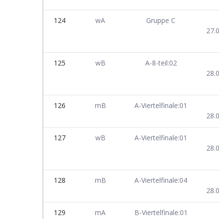
124
wA
Gruppe C
27.
125
wB
A-8-teil:02
28.
126
mB
A-Viertelfinale:01
28.
127
wB
A-Viertelfinale:01
28.
128
mB
A-Viertelfinale:04
28.
129
mA
B-Viertelfinale:01