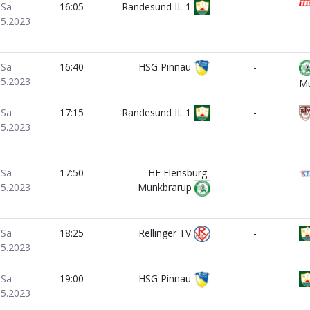
Sa
16:05
Randesund IL 1
-
05.2023
Sa
16:40
HSG Pinnau
-
05.2023
Mu
Sa
17:15
Randesund IL 1
-
05.2023
Sa
17:50
HF Flensburg-
-
05.2023
Munkbrarup
Sa
18:25
Rellinger TV
-
05.2023
Sa
19:00
HSG Pinnau
-
05.2023