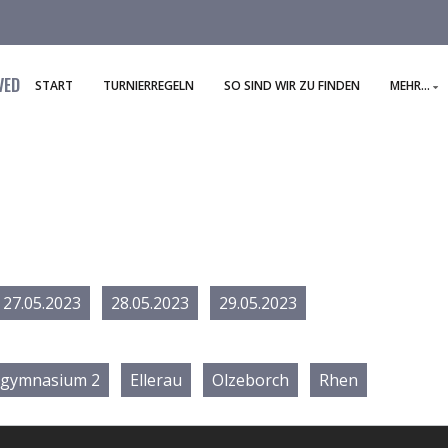
VED
START
TURNIERREGELN
SO SIND WIR ZU FINDEN
MEHR...
27.05.2023
28.05.2023
29.05.2023
rgymnasium 2
Ellerau
Olzeborch
Rhen