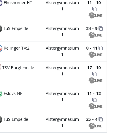
Elmshorner HT
Alstergymnasium
11 - 10
1
TuS Empelde
Alstergymnasium
24 - 9
1
Rellinger TV:2
Alstergymnasium
8 - 11
1
TSV Bargteheide
Alstergymnasium
17 - 10
1
Eslövs HF
Alstergymnasium
11 - 12
1
TuS Empelde
Alstergymnasium
25 - 4
1